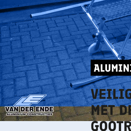
ALUMIN
VEILI
MET D
GOOTR