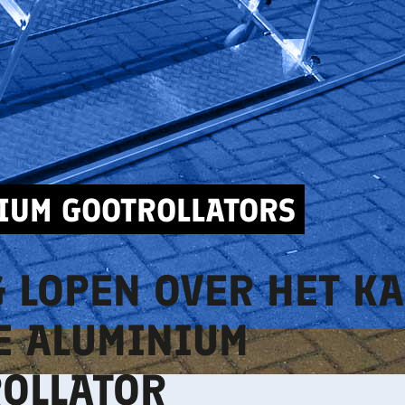
IUM GOOTROLLATORS
G LOPEN OVER HET K
E ALUMINIUM
OLLATOR