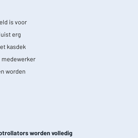
ld is voor
uist erg
het kasdek
de medewerker
en worden
trollators worden volledig