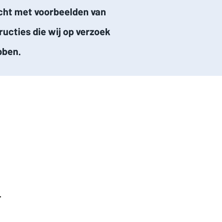
icht met voorbeelden van
ucties die wij op verzoek
bben.
G