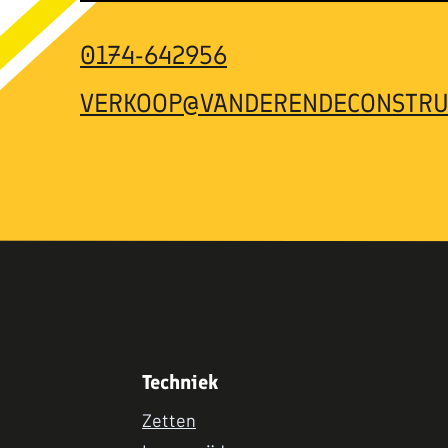
0174-642956
VERKOOP@VANDERENDECONSTRU
Techniek
Zetten