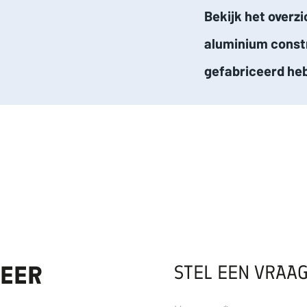
Bekijk het overz
aluminium constr
gefabriceerd he
STEL EEN VRAA
MEER