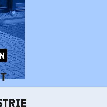
EN
HT
STRIE